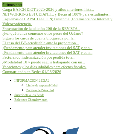
últimos post
Carga BATCH DIOT 2025-2026 y años anteriores, lista...
NETWORKING ESTUDIANTIL y Becas al 100% para estudiantes...
Esquemas de CAPACITACIÓN; Presencial,Totalmente por Internet y
Videoconferencia.
Presentación de la edición 206 de la REVISTA...
¿Por qué nunca comemos otros peces del Océano?
Siguen los casos de cuenta bloqueada por la...
El caso del IVA acreditable ante la proporción...
¿Fundamento para atender invitaciones del SAT y con...
¿Fundamento para atender invitaciones del SAT y con...
Facturando indemnización por pérdida total.
¿Modalidad 10 y puedo seguir trabajando con un...
Vacaciones y los días inhábiles para efectos fiscales.
Compartiendo en Redes 01/08/2026
INFORMACION LEGAL
Limite de responsabilidad
Políticas de Privacidad
Suscríbete a los Feeds
Boletines Chamlaty.com