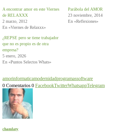
A encontrar amor en este Viernes
Parábola del AMOR
de RELAXXX
23 noviembre, 2014
2 marzo, 2012
En «Reflexiones»
En «Viernes de Relaxxx»
¿REPSE pero se tiene trabajador
que no es propio es de otra
empresa?
5 enero, 2026
En «Puntos Selectos Whats»
amor
informatica
modernidad
programas
software
0 Comentarios
0
Facebook
Twitter
Whatsapp
Telegram
chamlaty