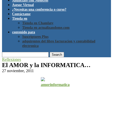
Anúnciate con Nosotros
Asesor Virtual
¿Necesitas una conferencia o curso?
Contáctame
Tienda en
Tienda en Chamlaty
Tienda en actualizandome.com
contenido para
Suscriptores Plus
adquirentes del libro facturacion y contabilidad
electronica
Search
Reflexiones
El AMOR y la INFORMATICA…
27 noviembre, 2011