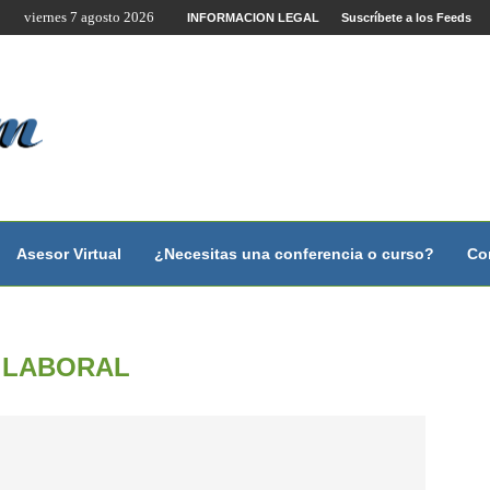
viernes 7 agosto 2026
te por Internet y Videoconferencia.
INFORMACION LEGAL
Suscríbete a los Feeds
no?
 con...
 con...
..
ales.
Asesor Virtual
¿Necesitas una conferencia o curso?
Co
:
LABORAL