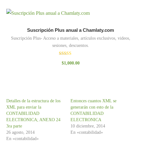
Suscripción Plus anual a Chamlaty.com
Suscripción Plus- Acceso a materiales, artículos exclusivos, videos,
sesiones, descuentos.
Valorado
$
1,000.00
con
3.00
de 5
Detalles de la estructura de los
Entonces cuantos XML se
XML para enviar la
generarán con esto de la
CONTABILIDAD
CONTABILIDAD
ELECTRONICA; ANEXO 24
ELECTRONICA
3ra parte
10 diciembre, 2014
26 agosto, 2014
En «contabilidad»
En «contabilidad»