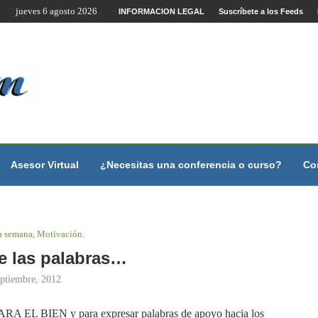
jueves 6 agosto 2026
te por Internet y Videoconferencia.
INFORMACION LEGAL
Suscríbete a los Feeds
no?
 con...
 con...
..
ales.
Asesor Virtual
¿Necesitas una conferencia o curso?
Co
la semana, Motivación.
e las palabras…
eptiembre, 2012
RA EL BIEN y para expresar palabras de apoyo hacia los