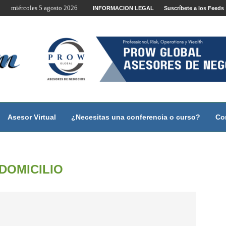
miércoles 5 agosto 2026
te por Internet y Videoconferencia.
INFORMACION LEGAL
Suscríbete a los Feeds
no?
 con...
 con...
..
ales.
Asesor Virtual
¿Necesitas una conferencia o curso?
Co
DOMICILIO