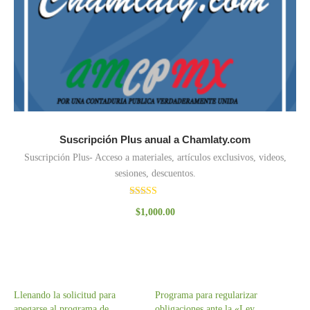
Suscripción Plus anual a Chamlaty.com
Suscripción Plus- Acceso a materiales, artículos exclusivos, videos,
sesiones, descuentos.
Valorado
$
1,000.00
con
3.00
de 5
Llenando la solicitud para
Programa para regularizar
apegarse al programa de
obligaciones ante la «Ley