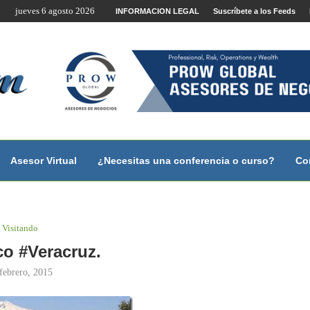
jueves 6 agosto 2026
te por Internet y Videoconferencia.
INFORMACION LEGAL
Suscríbete a los Feeds
no?
 con...
 con...
..
ales.
Asesor Virtual
¿Necesitas una conferencia o curso?
Co
Visitando
o #Veracruz.
febrero, 2015