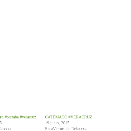
rro #orizaba #veracruz
CATEMACO #VERACRUZ
15
19 junio, 2015
elaxxx»
En «Viernes de Relaxxx»