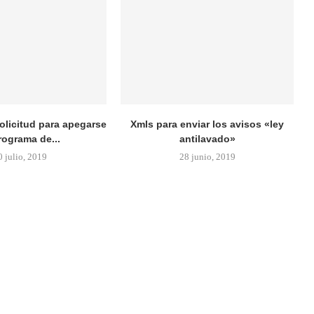
olicitud para apegarse
Xmls para enviar los avisos «ley
rograma de...
antilavado»
0 julio, 2019
28 junio, 2019