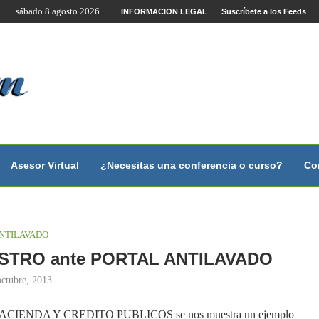
sábado 8 agosto 2026
INFORMACION LEGAL
Suscríbete a los Feeds
no?
 con...
 con...
..
ales.
Asesor Virtual
¿Necesitas una conferencia o curso?
Co
NTILAVADO
EGISTRO ante PORTAL ANTILAVADO
octubre, 2013
ACIENDA Y CREDITO PUBLICOS se nos muestra un ejemplo