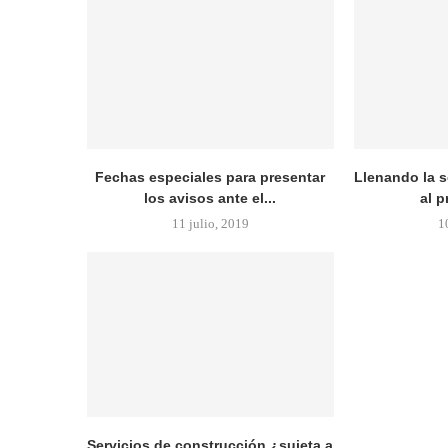
Fechas especiales para presentar
Llenando la s
los avisos ante el...
al p
11 julio, 2019
1
Servicios de construcción ¿sujeta a