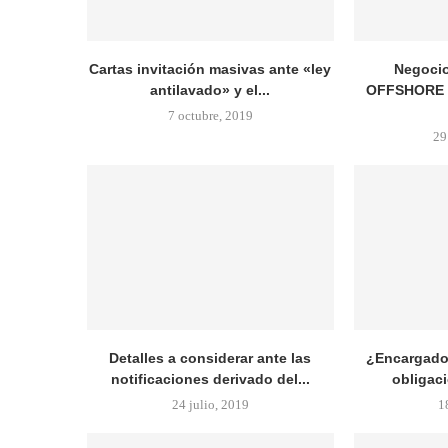
Cartas invitación masivas ante «ley
Negocio
antilavado» y el...
OFFSHORE ví
7 octubre, 2019
29
Detalles a considerar ante las
¿Encargado
notificaciones derivado del...
obligaci
24 julio, 2019
1