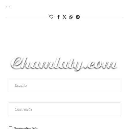
…
Remember Me