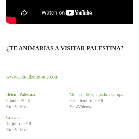
¿TE ANIMARÍAS A VISITAR PALESTINA?
www.actualizandome.com
Belén #Palestina
Mónaco. #Principado #Europa
5 junio, 2026
9 septiembre, 2016
En «Videos»
En «Videos»
Croacia.
13 julio, 2018
En «Videos»