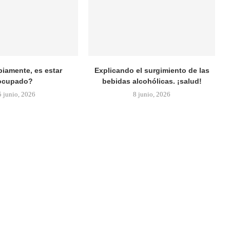
biamente, es estar
Explicando el surgimiento de las
ocupado?
bebidas alcohólicas. ¡salud!
5 junio, 2026
8 junio, 2026