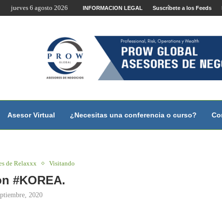
jueves 6 agosto 2026
te por Internet y Videoconferencia.
INFORMACION LEGAL
Suscríbete a los Feeds
no?
 con...
 con...
..
ales.
Asesor Virtual
¿Necesitas una conferencia o curso?
Co
es de Relaxxx
Visitando
on #KOREA.
eptiembre, 2020