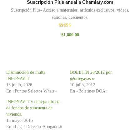
Suscripción Plus anual a Chamlaty.com
Suscripción Plus- Acceso a materiales, artículos exclusivos, videos,
sesiones, descuentos.
Valorado
$
1,000.00
con
3.00
de 5
Disminución de multa
BOLETIN 28/2012 por
INFONAVIT
@ortegayasoc
16 junio, 2026
10 julio, 2012
En «Puntos Selectos Whats»
En «Boletines DOA»
INFONAVIT y entrega directa
de fondos de subcuenta de
vivienda.
13 mayo, 2015
En «Legal-Derecho-Abogados»