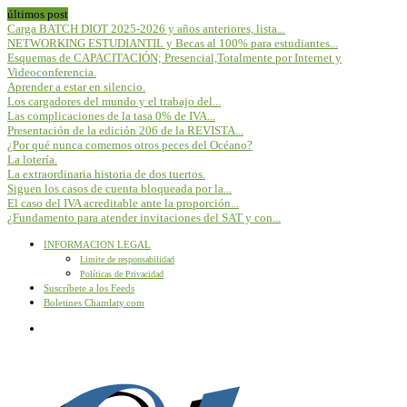
últimos post
Carga BATCH DIOT 2025-2026 y años anteriores, lista...
NETWORKING ESTUDIANTIL y Becas al 100% para estudiantes...
Esquemas de CAPACITACIÓN; Presencial,Totalmente por Internet y
Videoconferencia.
Aprender a estar en silencio.
Los cargadores del mundo y el trabajo del...
Las complicaciones de la tasa 0% de IVA...
Presentación de la edición 206 de la REVISTA...
¿Por qué nunca comemos otros peces del Océano?
La lotería.
La extraordinaria historia de dos tuertos.
Siguen los casos de cuenta bloqueada por la...
El caso del IVA acreditable ante la proporción...
¿Fundamento para atender invitaciones del SAT y con...
INFORMACION LEGAL
Limite de responsabilidad
Políticas de Privacidad
Suscríbete a los Feeds
Boletines Chamlaty.com