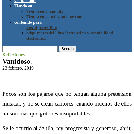
Contáctame
Tienda en
Tienda en Chamlaty
Tienda en actualizandome.com
contenido para
Suscriptores Plus
adquirentes del libro facturacion y contabilidad
electronica
Search
Reflexiones
Vanidoso.
23 febrero, 2019
Pocos son los pájaros que no tengan alguna pretensión
musical, y no se crean cantores, cuando muchos de ellos
no son más que gritones insoportables.
Se le ocurrió al águila, rey progresista y generoso, abrir,