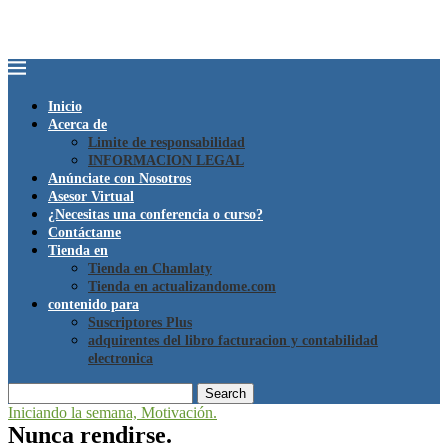
Inicio
Acerca de
Limite de responsabilidad
INFORMACION LEGAL
Anúnciate con Nosotros
Asesor Virtual
¿Necesitas una conferencia o curso?
Contáctame
Tienda en
Tienda en Chamlaty
Tienda en actualizandome.com
contenido para
Suscriptores Plus
adquirentes del libro facturacion y contabilidad
electronica
Search
Iniciando la semana, Motivación.
Nunca rendirse.