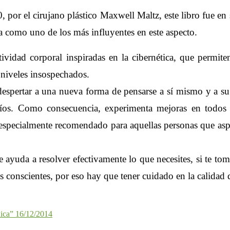
60, por el cirujano plástico Maxwell Maltz, este libro fue 
ra como uno de los más influyentes en este aspecto.
vidad corporal inspiradas en la cibernética, que permiten 
 niveles insospechados.
 despertar a una nueva forma de pensarse a sí mismo y a su
íos. Como consecuencia, experimenta mejoras en todos los
 especialmente recomendado para aquellas personas que asp
Este archivo de video no se puede reproducir.
(Código de Error: 102630)
yuda a resolver efectivamente lo que necesites, si te toma
s conscientes, por eso hay que tener cuidado en la calida
nica” 16/12/2014