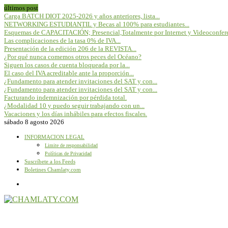
últimos post
Carga BATCH DIOT 2025-2026 y años anteriores, lista...
NETWORKING ESTUDIANTIL y Becas al 100% para estudiantes...
Esquemas de CAPACITACIÓN; Presencial,Totalmente por Internet y Videoconfere
Las complicaciones de la tasa 0% de IVA...
Presentación de la edición 206 de la REVISTA...
¿Por qué nunca comemos otros peces del Océano?
Siguen los casos de cuenta bloqueada por la...
El caso del IVA acreditable ante la proporción...
¿Fundamento para atender invitaciones del SAT y con...
¿Fundamento para atender invitaciones del SAT y con...
Facturando indemnización por pérdida total.
¿Modalidad 10 y puedo seguir trabajando con un...
Vacaciones y los días inhábiles para efectos fiscales.
sábado 8 agosto 2026
INFORMACION LEGAL
Limite de responsabilidad
Políticas de Privacidad
Suscríbete a los Feeds
Boletines Chamlaty.com