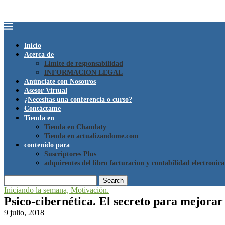
Inicio
Acerca de
Limite de responsabilidad
INFORMACION LEGAL
Anúnciate con Nosotros
Asesor Virtual
¿Necesitas una conferencia o curso?
Contáctame
Tienda en
Tienda en Chamlaty
Tienda en actualizandome.com
contenido para
Suscriptores Plus
adquirentes del libro facturacion y contabilidad electronica
Search
Iniciando la semana, Motivación.
Psico-cibernética. El secreto para mejorar
9 julio, 2018