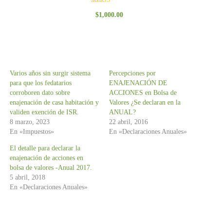
Valorado
$
1,000.00
con
3.00
de 5
Varios años sin surgir sistema
Percepciones por
para que los fedatarios
ENAJENACIÓN DE
corroboren dato sobre
ACCIONES en Bolsa de
enajenación de casa habitación y
Valores ¿Se declaran en la
validen exención de ISR.
ANUAL?
8 marzo, 2023
22 abril, 2016
En «Impuestos»
En «Declaraciones Anuales»
El detalle para declarar la
enajenación de acciones en
bolsa de valores -Anual 2017.
5 abril, 2018
En «Declaraciones Anuales»