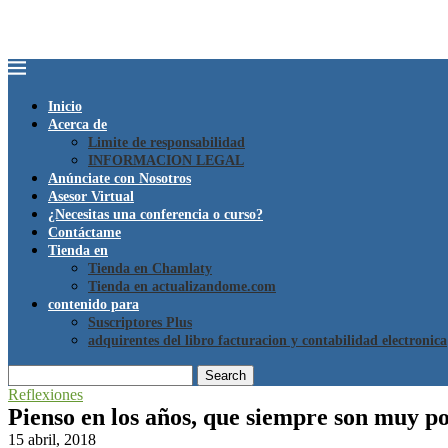
Inicio
Acerca de
Limite de responsabilidad
INFORMACION LEGAL
Anúnciate con Nosotros
Asesor Virtual
¿Necesitas una conferencia o curso?
Contáctame
Tienda en
Tienda en Chamlaty
Tienda en actualizandome.com
contenido para
Suscriptores Plus
adquirentes del libro facturacion y contabilidad electronica
Search
Reflexiones
Pienso en los años, que siempre son muy po
15 abril, 2018