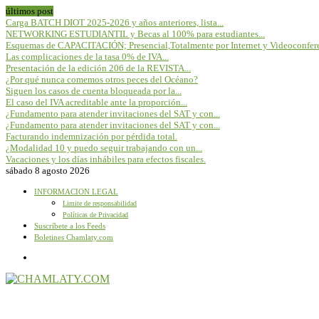
últimos post
Carga BATCH DIOT 2025-2026 y años anteriores, lista...
NETWORKING ESTUDIANTIL y Becas al 100% para estudiantes...
Esquemas de CAPACITACIÓN; Presencial,Totalmente por Internet y Videoconfere
Las complicaciones de la tasa 0% de IVA...
Presentación de la edición 206 de la REVISTA...
¿Por qué nunca comemos otros peces del Océano?
Siguen los casos de cuenta bloqueada por la...
El caso del IVA acreditable ante la proporción...
¿Fundamento para atender invitaciones del SAT y con...
¿Fundamento para atender invitaciones del SAT y con...
Facturando indemnización por pérdida total.
¿Modalidad 10 y puedo seguir trabajando con un...
Vacaciones y los días inhábiles para efectos fiscales.
sábado 8 agosto 2026
INFORMACION LEGAL
Limite de responsabilidad
Políticas de Privacidad
Suscríbete a los Feeds
Boletines Chamlaty.com