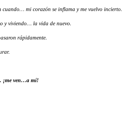
en cuando… mi corazón se inflama y me vuelvo incierto.
o y viviendo… la vida de nuevo.
pasaron rápidamente.
urar.
a… ¡me ven…a mí!