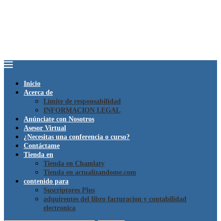
Inicio
Acerca de
Limite de responsabilidad
INFORMACION LEGAL
Anúnciate con Nosotros
Asesor Virtual
¿Necesitas una conferencia o curso?
Contáctame
Tienda en
Tienda en Chamlaty
Tienda en actualizandome.com
contenido para
Suscriptores Plus
adquirentes del libro facturacion y contabilidad
electronica