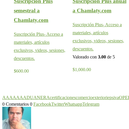
Suscripción Plus
Suscripción Plus anual
semestral a
a Chamlaty.com
Chamlaty.com
Suscripción Plus- Acceso a
materiales, artículos
Suscripción Plus- Acceso a
exclusivos, videos, sesiones,
materiales, artículos
descuentos.
exclusivos, videos, sesiones,
Valorado con
3.00
de 5
descuentos.
$
1,000.00
$
600.00
A
AA
AAA
ADUANERA
certificaciones
comercio
exterior
ieps
iva
OPE
0 Comentarios
0
Facebook
Twitter
Whatsapp
Telegram