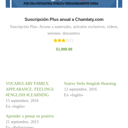
Suscripción Plus anual a Chamlaty.com
Suscripción Plus- Acceso a materiales, artículos exclusivos, videos,
sesiones, descuentos.
Valorado
$
1,000.00
con
3.00
de 5
VOCABULARY FAMILY,
Stative Verbs #english #learning
APPEARANCE, FEELINGS.
12 septiembre, 2016
#ENGLISH #LEARNING
En «Inglés»
13 septiembre, 2016
En «Inglés»
Aprender a pensar en positivo
21 septiembre, 2013
En «Reflexiones»