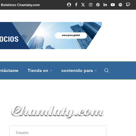
Boletines Chamlaty.com
ntáctame
Tienda en
contenido para