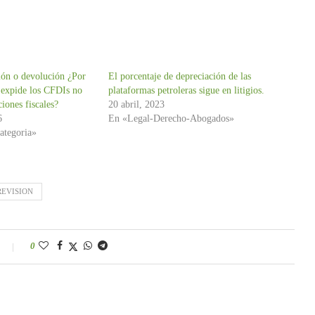
ión o devolución ¿Por
El porcentaje de depreciación de las
e expide los CFDIs no
plataformas petroleras sigue en litigios.
iones fiscales?
20 abril, 2023
6
En «Legal-Derecho-Abogados»
ategoria»
REVISION
0