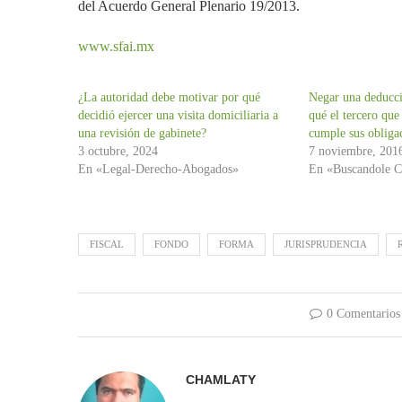
del Acuerdo General Plenario 19/2013.
www.sfai.mx
¿La autoridad debe motivar por qué
Negar una deducc
decidió ejercer una visita domiciliaria a
qué el tercero qu
una revisión de gabinete?
cumple sus obligac
3 octubre, 2024
7 noviembre, 201
En «Legal-Derecho-Abogados»
En «Buscandole C
FISCAL
FONDO
FORMA
JURISPRUDENCIA
0 Comentarios
CHAMLATY