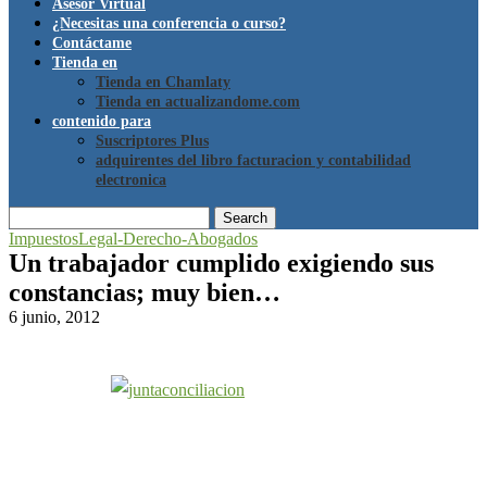
Asesor Virtual
¿Necesitas una conferencia o curso?
Contáctame
Tienda en
Tienda en Chamlaty
Tienda en actualizandome.com
contenido para
Suscriptores Plus
adquirentes del libro facturacion y contabilidad
electronica
Search
Impuestos
Legal-Derecho-Abogados
Un trabajador cumplido exigiendo sus
constancias; muy bien…
6 junio, 2012