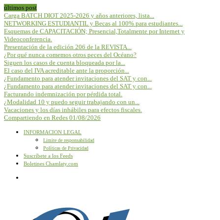
últimos post
Carga BATCH DIOT 2025-2026 y años anteriores, lista...
NETWORKING ESTUDIANTIL y Becas al 100% para estudiantes...
Esquemas de CAPACITACIÓN; Presencial,Totalmente por Internet y
Videoconferencia.
Presentación de la edición 206 de la REVISTA...
¿Por qué nunca comemos otros peces del Océano?
Siguen los casos de cuenta bloqueada por la...
El caso del IVA acreditable ante la proporción...
¿Fundamento para atender invitaciones del SAT y con...
¿Fundamento para atender invitaciones del SAT y con...
Facturando indemnización por pérdida total.
¿Modalidad 10 y puedo seguir trabajando con un...
Vacaciones y los días inhábiles para efectos fiscales.
Compartiendo en Redes 01/08/2026
INFORMACION LEGAL
Limite de responsabilidad
Políticas de Privacidad
Suscríbete a los Feeds
Boletines Chamlaty.com