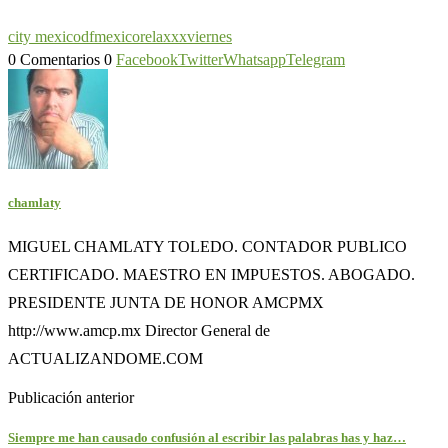
city mexico
df
mexico
relaxxx
viernes
0 Comentarios
0
Facebook
Twitter
Whatsapp
Telegram
chamlaty
MIGUEL CHAMLATY TOLEDO. CONTADOR PUBLICO
CERTIFICADO. MAESTRO EN IMPUESTOS. ABOGADO.
PRESIDENTE JUNTA DE HONOR AMCPMX
http://www.amcp.mx Director General de
ACTUALIZANDOME.COM
Publicación anterior
Siempre me han causado confusión al escribir las palabras has y haz…