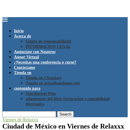
Inicio
Acerca de
Limite de responsabilidad
INFORMACION LEGAL
Anúnciate con Nosotros
Asesor Virtual
¿Necesitas una conferencia o curso?
Contáctame
Tienda en
Tienda en Chamlaty
Tienda en actualizandome.com
contenido para
Suscriptores Plus
adquirentes del libro facturacion y contabilidad
electronica
Search
Viernes de Relaxxx
Ciudad de México en Viernes de Relaxxx