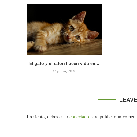
El gato y el ratón hacen vida en...
27 junio, 2026
LEAV
Lo siento, debes estar
conectado
para publicar un coment