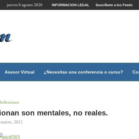
jueves 6 agosto 2026
te por Internet y Videoconferencia.
INFORMACION LEGAL
Suscríbete a los Feeds
no?
 con...
 con...
..
ales.
Asesor Virtual
¿Necesitas una conferencia o curso?
Co
Reflexiones
onan son mentales, no reales.
 marzo, 2012