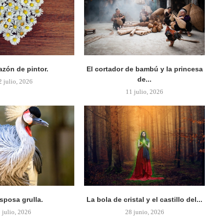
azón de pintor.
El cortador de bambú y la princesa
de...
2 julio, 2026
11 julio, 2026
sposa grulla.
La bola de cristal y el castillo del...
 julio, 2026
28 junio, 2026