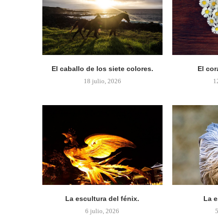
El caballo de los siete colores.
El cor
18 julio, 2026
1
La escultura del fénix.
La e
6 julio, 2026
5