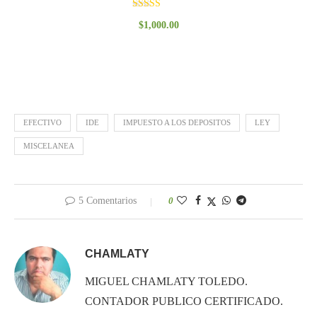
Valorado
$
1,000.00
con
3.00
de 5
EFECTIVO
IDE
IMPUESTO A LOS DEPOSITOS
LEY
MISCELANEA
5 Comentarios
0
CHAMLATY
MIGUEL CHAMLATY TOLEDO.
CONTADOR PUBLICO CERTIFICADO.