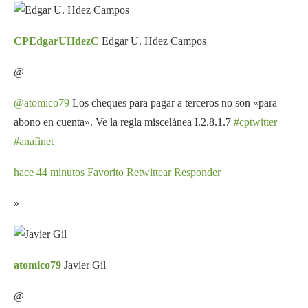
CPEdgarUHdezC
Edgar U. Hdez Campos
@
@atomico79
Los cheques para pagar a terceros no son «para
abono en cuenta». Ve la regla miscelánea I.2.8.1.7
#cptwitter
#anafinet
hace 44 minutos
Favorito
Retwittear
Responder
»
atomico79
Javier Gil
@