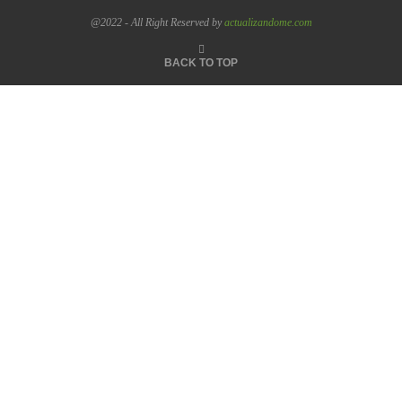
@2022 - All Right Reserved by
actualizandome.com
BACK TO TOP