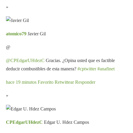
»
atomico79
Javier Gil
@
@CPEdgarUHdezC
Gracias. ¿Opina usted que es factible
deducir combustibles de esta manera?
#cptwitter
#anafinet
hace 19 minutos
Favorito
Retwittear
Responder
»
CPEdgarUHdezC
Edgar U. Hdez Campos