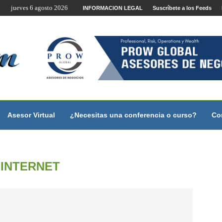
jueves 6 agosto 2026
te por Internet y Videoconferencia.
INFORMACION LEGAL
Suscríbete a los Feeds
no?
 con...
 con...
..
ales.
Asesor Virtual
¿Necesitas una conferencia o curso?
Co
:
INTERNET