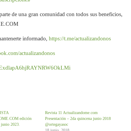
te de una gran comunidad con todos sus beneficios,
ME.COM
antenerte informado,
https://t.me/actualizandonos
ook.com/actualizandonos
com/ExdlapA6hjRAYNRW6OkLMi
VISTA
Revista 11 Actualizandome.com
ME.COM edición
Presentación – 2da quincena junio 2018
 junio 2023.
@ortegayasoc
18 junio, 2018