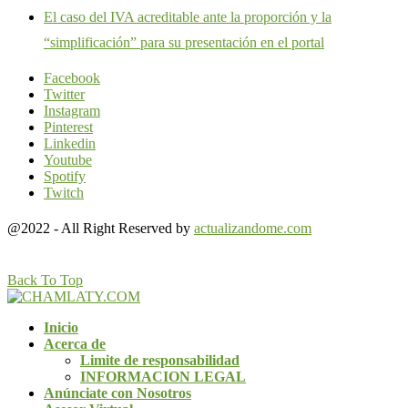
El caso del IVA acreditable ante la proporción y la
“simplificación” para su presentación en el portal
Facebook
Twitter
Instagram
Pinterest
Linkedin
Youtube
Spotify
Twitch
@2022 - All Right Reserved by
actualizandome.com
Back To Top
Inicio
Acerca de
Limite de responsabilidad
INFORMACION LEGAL
Anúnciate con Nosotros