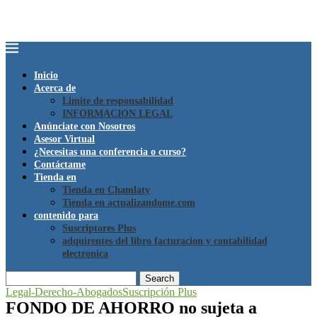
Inicio
Acerca de
Limite de responsabilidad
INFORMACION LEGAL
Anúnciate con Nosotros
Asesor Virtual
¿Necesitas una conferencia o curso?
Contáctame
Tienda en
Tienda en Chamlaty
Tienda en actualizandome.com
contenido para
Suscriptores Plus
adquirentes del libro facturacion y contabilidad
electronica
Search
Legal-Derecho-Abogados
Suscripción Plus
FONDO DE AHORRO no sujeta a