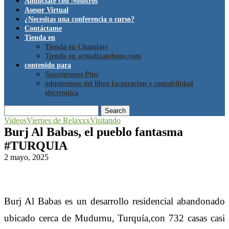
Anúnciate con Nosotros
Asesor Virtual
¿Necesitas una conferencia o curso?
Contáctame
Tienda en
Tienda en Chamlaty
Tienda en actualizandome.com
contenido para
Suscriptores Plus
adquirentes del libro facturacion y contabilidad
electronica
Search
Videos
Viernes de Relaxxx
Visitando
Burj Al Babas, el pueblo fantasma
#TURQUIA
2 mayo, 2025
Burj Al Babas es un desarrollo residencial abandonado
ubicado cerca de Mudurnu, Turquía,con 732 casas casi