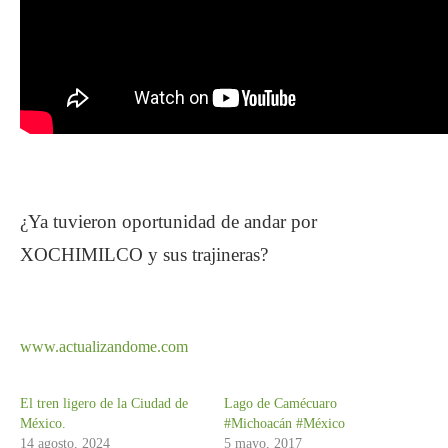
¿Ya tuvieron oportunidad de andar por
XOCHIMILCO y sus trajineras?
www.actualizandome.com
El tren ligero de la Ciudad de
Lago de Camécuaro
México.
#Michoacán #México
14 agosto, 2024
5 mayo, 2017