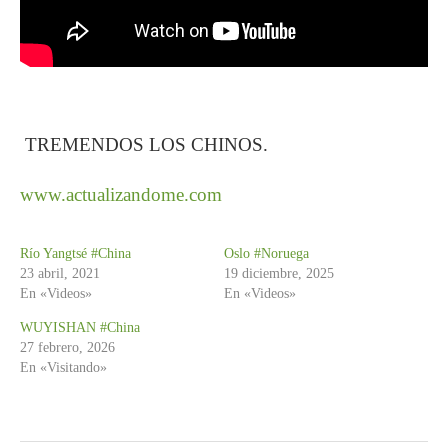
TREMENDOS LOS CHINOS.
www.actualizandome.com
Río Yangtsé #China
Oslo #Noruega
23 abril, 2021
19 diciembre, 2025
En «Videos»
En «Videos»
WUYISHAN #China
27 febrero, 2026
En «Visitando»