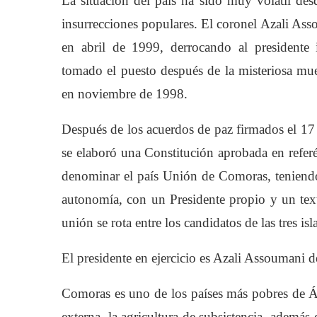
La situación del país ha sido muy volátil de
insurrecciones populares. El coronel Azali As
en abril de 1999, derrocando al presidente
tomado el puesto después de la misteriosa m
en noviembre de 1998.
Después de los acuerdos de paz firmados el 17 
se elaboró una Constitución aprobada en refe
denominar el país Unión de Comoras, teniend
autonomía, con un Presidente propio y un text
unión se rota entre los candidatos de las tres is
El presidente en ejercicio es Azali Assoumani 
Comoras es uno de los países más pobres de Áf
externa, la agricultura de subsistencia, además d