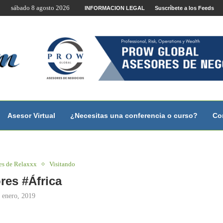
sábado 8 agosto 2026
te por Internet y Videoconferencia.
INFORMACION LEGAL
Suscríbete a los Feeds
no?
 con...
 con...
..
ales.
Asesor Virtual
¿Necesitas una conferencia o curso?
Co
es de Relaxxx
Visitando
es #África
 enero, 2019