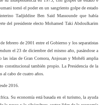
sde su independencia en 1975, con golpes de estado e
soumani tomó el poder en un sangriento golpe de estado
 interino Tadjiddine Ben Said Massounde que había
uerte del presidente electo Mohamed Taki Abdoulkarim
de febrero de 2001 entre el Gobierno y los separatistas
réndum el 23 de diciembre del mismo año, pasándose a
o las islas de Gran Comora, Anjouan y Mohéli amplia
o constitucional también propio. La Presidencia de la
las al cabo de cuatro años.
desde 2016.
rica. Su economía está basada en el turismo, la ayuda
e la pesca y la silvicultura, sector líder de la economía