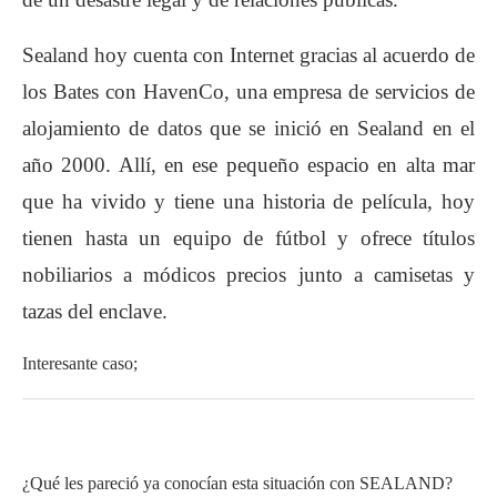
Sealand hoy cuenta con Internet gracias al acuerdo de
los Bates con HavenCo, una empresa de servicios de
alojamiento de datos que se inició en Sealand en el
año 2000. Allí, en ese pequeño espacio en alta mar
que ha vivido y tiene una historia de película, hoy
tienen hasta un equipo de fútbol y ofrece títulos
nobiliarios a módicos precios junto a camisetas y
tazas del enclave.
Interesante caso;
Este archivo de video no
se puede reproducir.
Este archivo de video no
(Código de Error: 102630)
se puede reproducir.
(Código de Error: 102630)
¿Qué les pareció ya conocían esta situación con SEALAND?