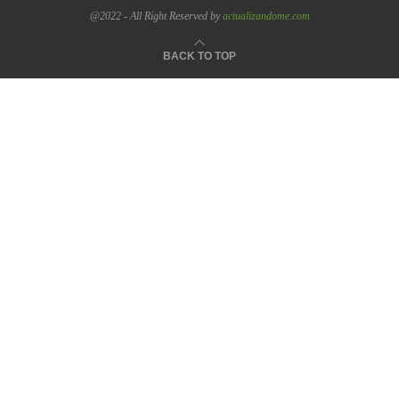
@2022 - All Right Reserved by
actualizandome.com
BACK TO TOP