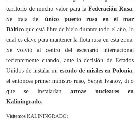
territorio de mucho valor para la
Federación Rusa
.
Se trata del
único puerto ruso en el mar
Báltico
que está libre de hielo durante todo el año, lo
cual es clave para mantener la flota rusa en esta zona.
Se
volvió al centro del escenario internacional
recientemente cuando, ante la decisión de Estados
Unidos de instalar un
escudo de misiles en Polonia
,
el entonces primer ministro ruso, Sergei Ivanov, dijo
que se instalarían
armas nucleares en
Kaliningrado.
Visitemos KALININGRADO;
Este archivo de video no
se puede reproducir.
Este archivo de video no
(Código de Error: 102630)
se puede reproducir.
(Código de Error: 102630)