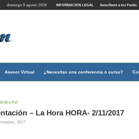
domingo 9 agosto 2026
ente por Internet y Videoconferencia.
INFORMACION LEGAL
Suscríbete a los Feeds
ano?
y con...
y con...
...
scales.
Asesor Virtual
¿Necesitas una conferencia o curso?
Co
HORA PAF
ntación – La Hora HORA- 2/11/2017
oviembre, 2017