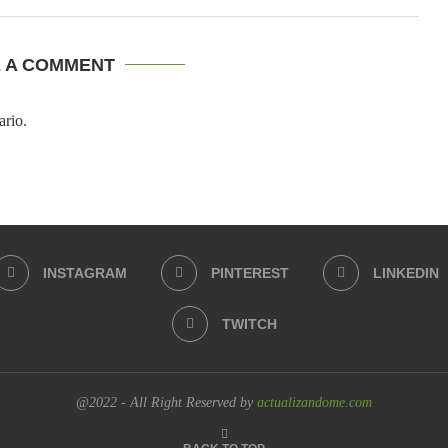
E A COMMENT
ario.
INSTAGRAM
PINTEREST
LINKEDIN
TWITCH
@2022 - All Right Reserved by
actualizandome.com