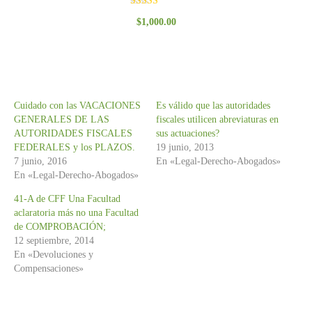
Valorado
$
1,000.00
con
3.00
de 5
Cuidado con las VACACIONES
Es válido que las autoridades
GENERALES DE LAS
fiscales utilicen abreviaturas en
AUTORIDADES FISCALES
sus actuaciones?
FEDERALES y los PLAZOS.
19 junio, 2013
7 junio, 2016
En «Legal-Derecho-Abogados»
En «Legal-Derecho-Abogados»
41-A de CFF Una Facultad
aclaratoria más no una Facultad
de COMPROBACIÓN;
12 septiembre, 2014
En «Devoluciones y
Compensaciones»