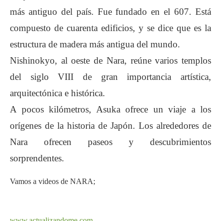
más antiguo del país. Fue fundado en el 607. Está
compuesto de cuarenta edificios, y se dice que es la
estructura de madera más antigua del mundo.
Nishinokyo
, al oeste de Nara, reúne varios templos
del siglo VIII de gran importancia artística,
arquitectónica e histórica.
A pocos kilómetros,
Asuka
ofrece un viaje a los
orígenes de la historia de Japón. Los
alrededores de
Nara
ofrecen paseos y descubrimientos
sorprendentes.
Vamos a videos de NARA;
Este archivo de video no
Este archivo de video no
se puede reproducir.
se puede reproducir.
(Código de Error: 102630)
(Código de Error: 102630)
www.actualizandome.com