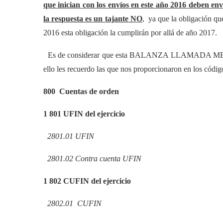
que inician con los envíos en este año 2016 deben env
la respuesta es un tajante NO
, ya que la obligación qu
2016 esta obligación la cumplirán por allá de año 2017.
Es de considerar que esta BALANZA LLAMADA MES 
ello les recuerdo las que nos proporcionaron en los códi
800
Cuentas de orden
1
801
UFIN del ejercicio
2
801.01
UFIN
2
801.02
Contra cuenta UFIN
1
802
CUFIN del ejercicio
2
802.01
CUFIN