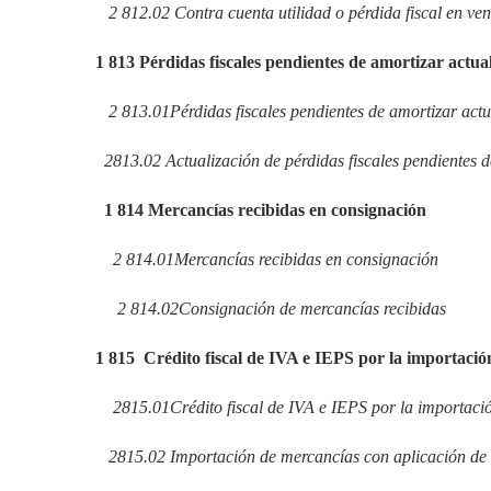
2
812.02
Contra cuenta utilidad o pérdida fiscal en ven
1
813
Pérdidas fiscales pendientes de amortizar actual
2
813.01
Pérdidas fiscales pendientes de amortizar actu
2
813.02
Actualización de pérdidas fiscales pendientes d
1
814
Mercancías recibidas en consignación
2
814.01
Mercancías recibidas en consignación
2
814.02
Consignación de mercancías recibidas
1
815
Crédito fiscal de IVA e IEPS por la importació
2
815.01
Crédito fiscal de IVA e IEPS por la importac
2
815.02
Importación de mercancías con aplicación de 