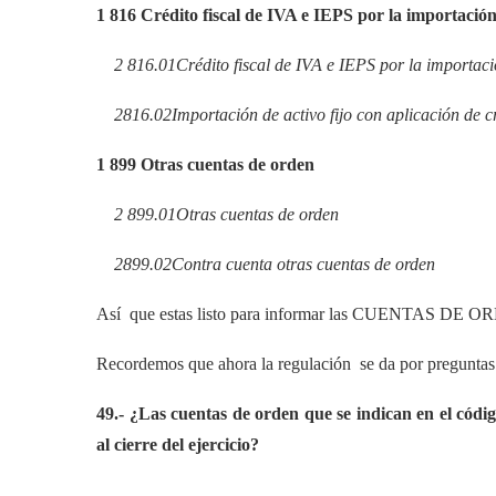
1
816
Crédito fiscal de IVA e IEPS por la importación 
2
816.01
Crédito fiscal de IVA e IEPS por la importació
2
816.02
Importación de activo fijo con aplicación de c
1
899
Otras cuentas de orden
2
899.01
Otras cuentas de orden
2
899.02
Contra cuenta otras cuentas de orden
Así que estas listo para informar las CUENTAS DE O
Recordemos que ahora la regulación se da por preguntas f
49.- ¿Las cuentas de orden que se indican en el cód
al cierre del ejercicio?