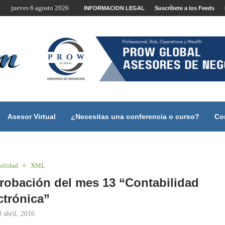
jueves 6 agosto 2026
te por Internet y Videoconferencia.
INFORMACION LEGAL
Suscríbete a los Feeds
no?
 con...
 con...
..
ales.
Asesor Virtual
¿Necesitas una conferencia o curso?
Co
bilidad
XML
robación del mes 13 “Contabilidad
ctrónica”
8 abril, 2016