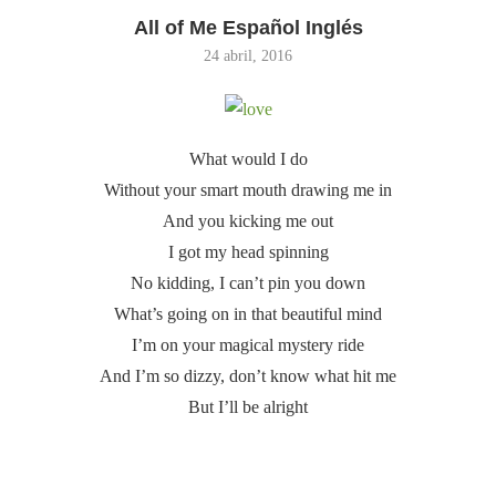
All of Me Español Inglés
24 abril, 2016
What would I do
Without your smart mouth drawing me in
And you kicking me out
I got my head spinning
No kidding, I can’t pin you down
What’s going on in that beautiful mind
I’m on your magical mystery ride
And I’m so dizzy, don’t know what hit me
But I’ll be alright
Este archivo de video no
se puede reproducir.
(Código de Error: 102630)