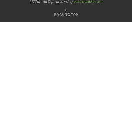
@2022 - All Right Reserved by
actualizandome.com
BACK TO TOP