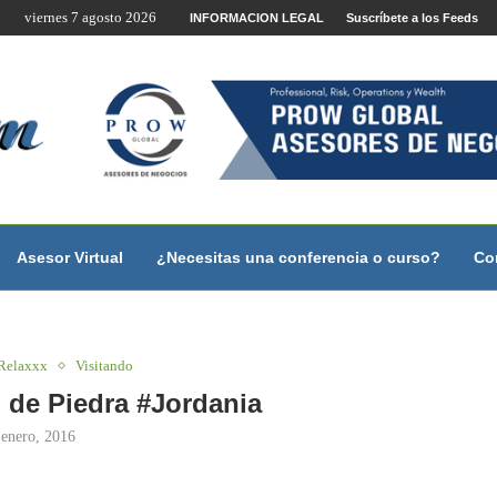
viernes 7 agosto 2026
te por Internet y Videoconferencia.
INFORMACION LEGAL
Suscríbete a los Feeds
no?
 con...
 con...
..
ales.
Asesor Virtual
¿Necesitas una conferencia o curso?
Co
 Relaxxx
Visitando
 de Piedra #Jordania
 enero, 2016