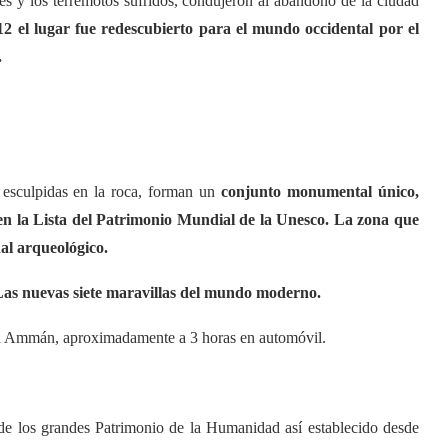
les y los terremotos sufridos, condujeron al abandono de la ciudad
12 el lugar fue redescubierto para el mundo occidental por el
.
 esculpidas en la roca, forman un
conjunto monumental único,
o en la Lista del Patrimonio Mundial de la Unesco. La zona que
al arqueológico.
s Las nuevas siete maravillas del mundo moderno.
dana Ammán, aproximadamente a 3 horas en automóvil.
 de los grandes Patrimonio de la Humanidad así establecido desde