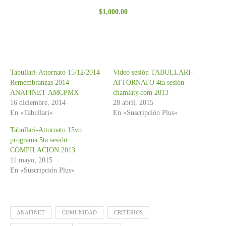
Valorado
$
1,000.00
con
3.00
de 5
Tabullari-Attornato 15/12/2014
Video sesión TABULLARI-
Remembranzas 2014
ATTORNATO 4ta sesión
ANAFINET-AMCPMX
chamlaty.com 2013
16 diciembre, 2014
28 abril, 2015
En «Tabullari»
En «Suscripción Plus»
Tabullari-Attornato 15vo
programa 5ta sesión
COMPILACION 2013
11 mayo, 2015
En «Suscripción Plus»
ANAFINET
COMUNIDAD
CRITERIOS