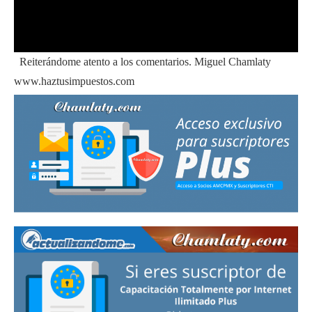
0
Reiterándome atento a los comentarios. Miguel Chamlaty
seconds
of
www.haztusimpuestos.com
57
minutes,
6
seconds