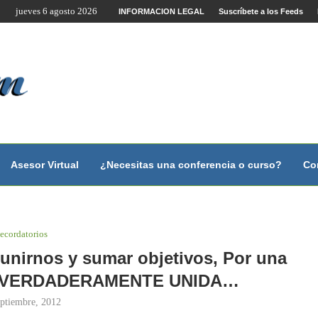
jueves 6 agosto 2026
te por Internet y Videoconferencia.
INFORMACION LEGAL
Suscríbete a los Feeds
no?
 con...
 con...
..
ales.
Asesor Virtual
¿Necesitas una conferencia o curso?
Co
ecordatorios
 unirnos y sumar objetivos, Por una
 VERDADERAMENTE UNIDA…
eptiembre, 2012