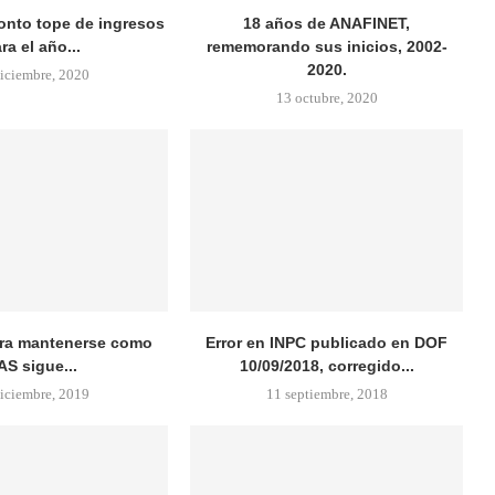
onto tope de ingresos
18 años de ANAFINET,
ra el año...
rememorando sus inicios, 2002-
2020.
iciembre, 2020
13 octubre, 2020
para mantenerse como
Error en INPC publicado en DOF
AS sigue...
10/09/2018, corregido...
iciembre, 2019
11 septiembre, 2018