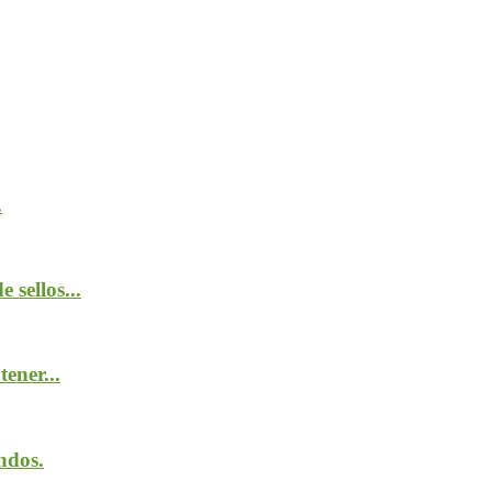
.
 sellos...
ener...
ndos.