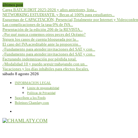
últimos post
Carga BATCH DIOT 2025-2026 y años anteriores, lista...
NETWORKING ESTUDIANTIL y Becas al 100% para estudiantes...
Esquemas de CAPACITACIÓN; Presencial,Totalmente por Internet y Videoconfere
Las complicaciones de la tasa 0% de IVA...
Presentación de la edición 206 de la REVISTA...
¿Por qué nunca comemos otros peces del Océano?
Siguen los casos de cuenta bloqueada por la...
El caso del IVA acreditable ante la proporción...
¿Fundamento para atender invitaciones del SAT y con...
¿Fundamento para atender invitaciones del SAT y con...
Facturando indemnización por pérdida total.
¿Modalidad 10 y puedo seguir trabajando con un...
Vacaciones y los días inhábiles para efectos fiscales.
sábado 8 agosto 2026
INFORMACION LEGAL
Limite de responsabilidad
Políticas de Privacidad
Suscríbete a los Feeds
Boletines Chamlaty.com