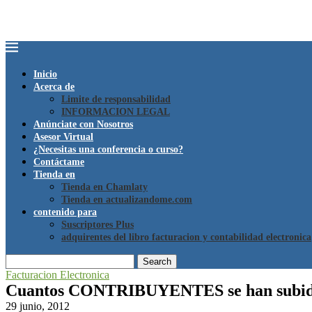
Inicio
Acerca de
Limite de responsabilidad
INFORMACION LEGAL
Anúnciate con Nosotros
Asesor Virtual
¿Necesitas una conferencia o curso?
Contáctame
Tienda en
Tienda en Chamlaty
Tienda en actualizandome.com
contenido para
Suscriptores Plus
adquirentes del libro facturacion y contabilidad electronica
Search
Facturacion Electronica
Cuantos CONTRIBUYENTES se han subid
29 junio, 2012