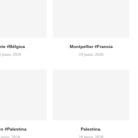
te #Bélgica
Montpellier #Francia
6 junio, 2026
19 junio, 2026
én #Palestina
Palestina.
 junio, 2026
29 mayo, 2026