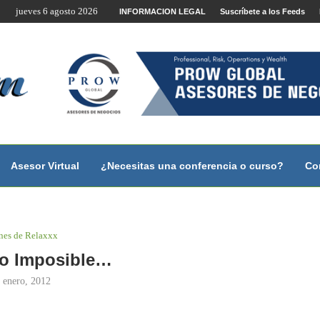
jueves 6 agosto 2026
te por Internet y Videoconferencia.
INFORMACION LEGAL
Suscríbete a los Feeds
no?
 con...
 con...
..
ales.
Asesor Virtual
¿Necesitas una conferencia o curso?
Co
nes de Relaxxx
o Imposible…
 enero, 2012