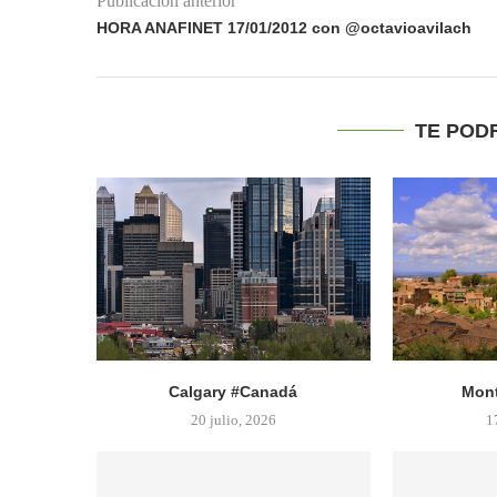
Publicación anterior
HORA ANAFINET 17/01/2012 con @octavioavilach
TE POD
Calgary #Canadá
Mont
20 julio, 2026
1