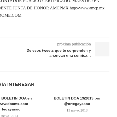
CONTADOR PUBLICO CERTIFICADO. MAESTRO EN
ENTE JUNTA DE HONOR AMCPMX http://www.amcp.mx
ANDOME.COM
próxima publicación
De esos tweets que te sorprenden y
arrancan una sonrisa…
RÍA INTERESAR
l BOLETIN DOA en
BOLETIN DOA 19/2013 por
/www.doamx.com
@ortegayasoc
rtegayasoc
13 mayo, 2013
0 mayo, 2013