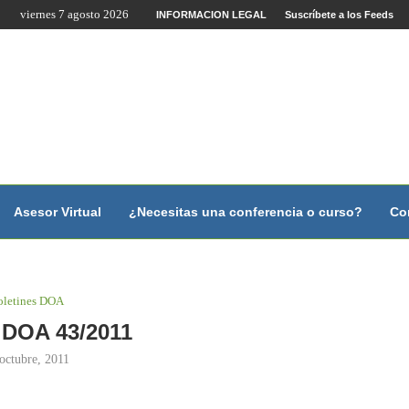
viernes 7 agosto 2026
INFORMACION LEGAL
Suscríbete a los Feeds
ano?
y con...
y con...
...
scales.
Asesor Virtual
¿Necesitas una conferencia o curso?
Co
oletines DOA
 DOA 43/2011
octubre, 2011