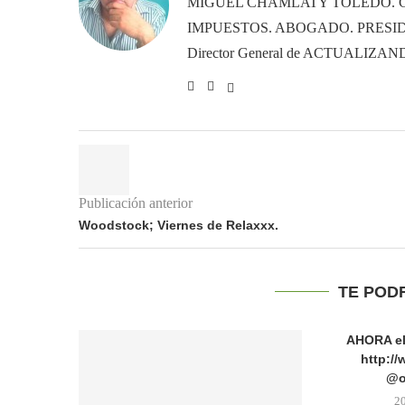
MIGUEL CHAMLATY TOLEDO. 
IMPUESTOS. ABOGADO. PRESID
Director General de ACTUALIZ
Publicación anterior
Woodstock; Viernes de Relaxxx.
TE POD
AHORA e
http:/
@o
2