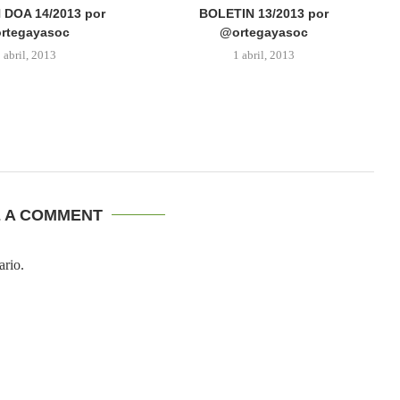
 DOA 14/2013 por
BOLETIN 13/2013 por
rtegayasoc
@ortegayasoc
 abril, 2013
1 abril, 2013
E A COMMENT
ario.