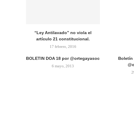
“Ley Antilavado” no viola el
artículo 21 constitucional.
17 febrero, 2016
BOLETIN DOA 18 por @ortegayasoc
Boletín
@o
6 mayo, 2013
2