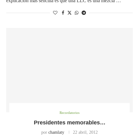
explicación más sencilla es que una LLC es una mezcla …
Recordatorios
Presidentes memorables…
por
chamlaty
22 abril, 2012