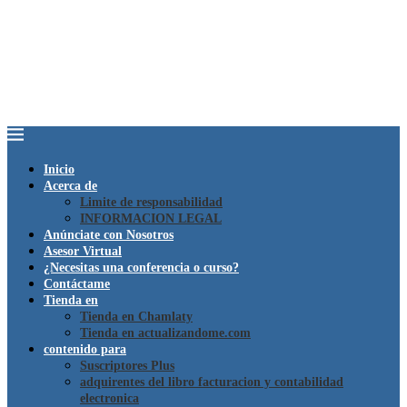
Inicio
Acerca de
Limite de responsabilidad
INFORMACION LEGAL
Anúnciate con Nosotros
Asesor Virtual
¿Necesitas una conferencia o curso?
Contáctame
Tienda en
Tienda en Chamlaty
Tienda en actualizandome.com
contenido para
Suscriptores Plus
adquirentes del libro facturacion y contabilidad
electronica